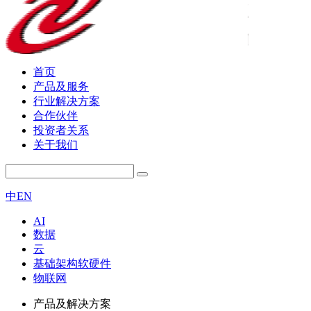
首页
产品及服务
行业解决方案
合作伙伴
投资者关系
关于我们
中
EN
AI
数据
云
基础架构软硬件
物联网
产品及解决方案