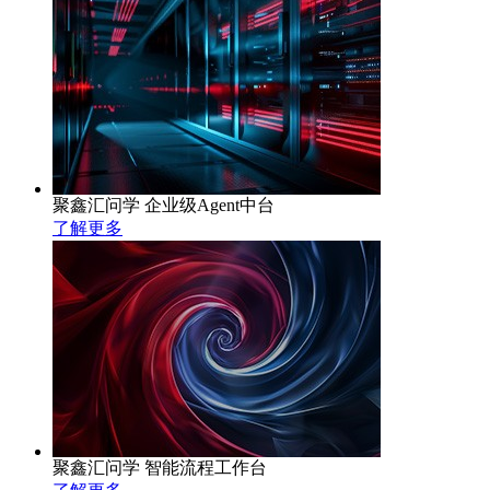
聚鑫汇问学 企业级Agent中台
了解更多
聚鑫汇问学 智能流程工作台