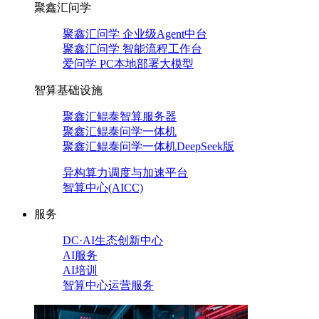
聚鑫汇问学
聚鑫汇问学 企业级Agent中台
聚鑫汇问学 智能流程工作台
爱问学 PC本地部署大模型
智算基础设施
聚鑫汇鲲泰智算服务器
聚鑫汇鲲泰问学一体机
聚鑫汇鲲泰问学一体机DeepSeek版
异构算力调度与加速平台
智算中心(AICC)
服务
DC·AI生态创新中心
AI服务
AI培训
智算中心运营服务